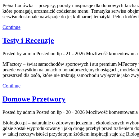
Pełna Lodówka – przepisy, porady i inspiracje dla domowych kucharz
które pomagają urozmaicić codzienne menu. Tematyka serwisu obejm
serwisu doskonale nawiązuje do jej kulinarnej tematyki. Pełna lodó
Continue
Testy i Recenzje
Posted by admin
Posted on lip - 21 - 2026
Możliwość komentowania
MFactory – świat samochodów sportowych i aut premium MFactory to 
przede wszystkim na autach o ponadprzeciętnych osiągach, modelach
przestrzeń dla osób, które nie traktują samochodu wyłącznie jako zw
Continue
Domowe Przetwory
Posted by admin
Posted on lip - 20 - 2026
Możliwość komentowania
Biologico.pl – naturalnie o zdrowym jedzeniu i ekologicznych wyb
gdzie został wyprodukowany i jaką drogę przebył przed trafieniem 
w takiej rzeczywistości przydatnym źródłem inspiracji staje się Bio