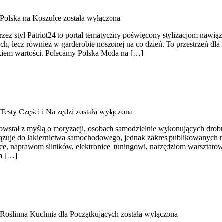
Polska na Koszulce
została wyłączona
przez styl Patriot24 to portal tematyczny poświęcony stylizacjom naw
ch, lecz również w garderobie noszonej na co dzień. To przestrzeń dla
ikiem wartości. Polecamy Polska Moda na […]
Testy Części i Narzędzi
została wyłączona
powstał z myślą o moryzacji, osobach samodzielnie wykonujących dro
zuje do lakiernictwa samochodowego, jednak zakres publikowanych mat
ce, naprawom silników, elektronice, tuningowi, narzędziom warsztatow
em […]
Roślinna Kuchnia dla Początkujących
została wyłączona