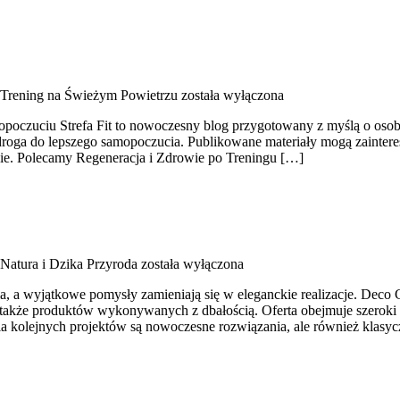
Trening na Świeżym Powietrzu
została wyłączona
opoczuciu Strefa Fit to nowoczesny blog przygotowany z myślą o osoba
 droga do lepszego samopoczucia. Publikowane materiały mogą zainter
nie. Polecamy Regeneracja i Zdrowie po Treningu […]
Natura i Dzika Przyroda
została wyłączona
, a wyjątkowe pomysły zamieniają się w eleganckie realizacje. Deco G
 także produktów wykonywanych z dbałością. Oferta obejmuje szeroki
nia kolejnych projektów są nowoczesne rozwiązania, ale również klasyc