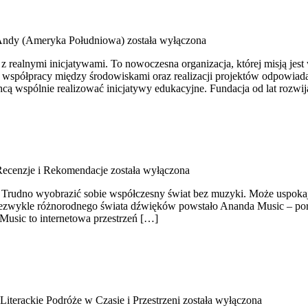
ndy (Ameryka Południowa)
została wyłączona
ię z realnymi inicjatywami. To nowoczesna organizacja, której misją 
ji, współpracy między środowiskami oraz realizacji projektów odpowiad
e chcą wspólnie realizować inicjatywy edukacyjne. Fundacja od lat rozw
Recenzje i Rekomendacje
została wyłączona
 Trudno wyobrazić sobie współczesny świat bez muzyki. Może uspokaj
niezwykle różnorodnego świata dźwięków powstało Ananda Music – port
usic to internetowa przestrzeń […]
Literackie Podróże w Czasie i Przestrzeni
została wyłączona