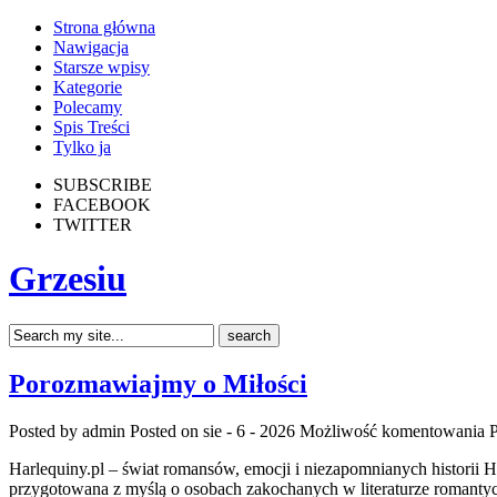
Strona główna
Nawigacja
Starsze wpisy
Kategorie
Polecamy
Spis Treści
Tylko ja
SUBSCRIBE
FACEBOOK
TWITTER
Grzesiu
Porozmawiajmy o Miłości
Posted by admin
Posted on sie - 6 - 2026
Możliwość komentowania
Harlequiny.pl – świat romansów, emocji i niezapomnianych historii Har
przygotowana z myślą o osobach zakochanych w literaturze romantycz