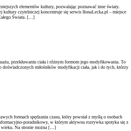
ażniejszych elementów kultury, pozwalając poznawać inne światy.
kultury czytelniczej koncentruje się serwis IlonaLecka.pl – miejsce
Całego Świata. […]
tatuażu, przekłuwaniu ciała i różnym formom jego modyfikowania. To
o doświadczonych miłośników modyfikacji ciała, jak i do tych, którzy
awych formach spędzania czasu, który powstał z myślą o osobach
 informacyjno-poradnikowy, w którym aktywna rozrywka spotyka się z
 wieku. Na stronie można […]