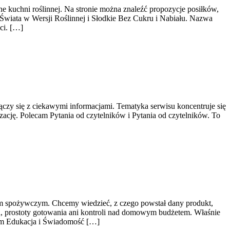
e kuchni roślinnej. Na stronie można znaleźć propozycje posiłków,
wiata w Wersji Roślinnej i Słodkie Bez Cukru i Nabiału. Nazwa
ci. […]
czy się z ciekawymi informacjami. Tematyka serwisu koncentruje się
ację. Polecam Pytania od czytelników i Pytania od czytelników. To
tom spożywczym. Chcemy wiedzieć, z czego powstał dany produkt,
ia, prostoty gotowania ani kontroli nad domowym budżetem. Właśnie
ecam Edukacja i Świadomość […]