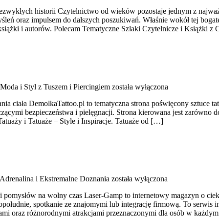
 niezwykłych historii Czytelnictwo od wieków pozostaje jednym z najw
leń oraz impulsem do dalszych poszukiwań. Właśnie wokół tej bogatej 
ążki i autorów. Polecam Tematyczne Szlaki Czytelnicze i Książki z 
Moda i Styl z Tuszem i Piercingiem
została wyłączona
wania ciała DemolkaTattoo.pl to tematyczna strona poświęcony sztuce 
zącymi bezpieczeństwa i pielęgnacji. Strona kierowana jest zarówno d
tuaży i Tatuaże – Style i Inspiracje. Tatuaże od […]
Adrenalina i Ekstremalne Doznania
została wyłączona
 i pomysłów na wolny czas Laser-Gamp to internetowy magazyn o ciek
opołudnie, spotkanie ze znajomymi lub integrację firmową. To serwis
ami oraz różnorodnymi atrakcjami przeznaczonymi dla osób w każdym