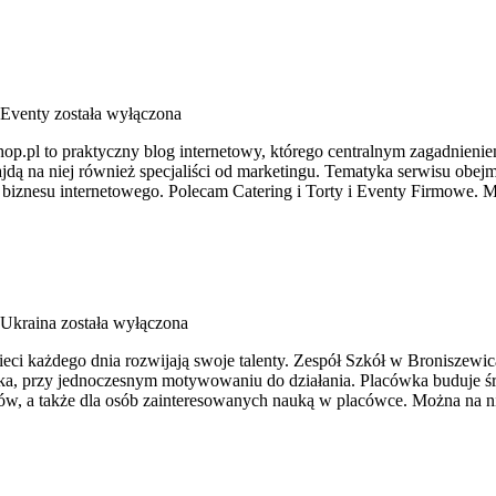
Eventy
została wyłączona
op.pl to praktyczny blog internetowy, którego centralnym zagadnienie
jdą na niej również specjaliści od marketingu. Tematyka serwisu obejm
iznesu internetowego. Polecam Catering i Torty i Eventy Firmowe. 
Ukraina
została wyłączona
ieci każdego dnia rozwijają swoje talenty. Zespół Szkół w Broniszewic
ieka, przy jednoczesnym motywowaniu do działania. Placówka buduje
iów, a także dla osób zainteresowanych nauką w placówce. Można na n