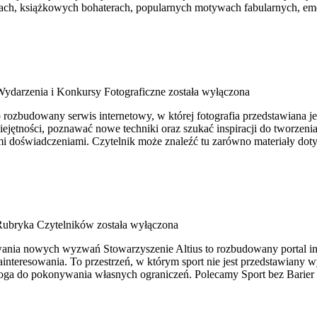
nsach, książkowych bohaterach, popularnych motywach fabularnych, em
ydarzenia i Konkursy Fotograficzne
została wyłączona
ozbudowany serwis internetowy, w której fotografia przedstawiana jest
ejętności, poznawać nowe techniki oraz szukać inspiracji do tworzenia
mi doświadczeniami. Czytelnik może znaleźć tu zarówno materiały dot
Rubryka Czytelników
została wyłączona
wania nowych wyzwań Stowarzyszenie Altius to rozbudowany portal in
ainteresowania. To przestrzeń, w którym sport nie jest przedstawiany
roga do pokonywania własnych ograniczeń. Polecamy Sport bez Barier i