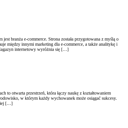
m jest branża e-commerce. Strona została przygotowana z myślą o
uje między innymi marketing dla e-commerce, a także analitykę i
Magazyn internetowy wyróżnia się […]
ach to otwarta przestrzeń, która łączy naukę z kształtowaniem
 środowisko, w którym każdy wychowanek może osiągać sukcesy.
iej […]