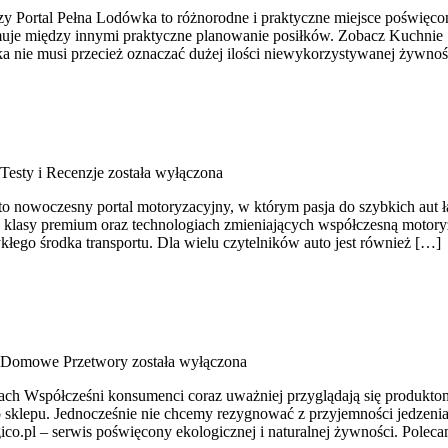
y Portal Pełna Lodówka to różnorodne i praktyczne miejsce poświęcon
uje między innymi praktyczne planowanie posiłków. Zobacz Kuchnie Ś
wka nie musi przecież oznaczać dużej ilości niewykorzystywanej żywnoś
Testy i Recenzje
została wyłączona
nowoczesny portal motoryzacyjny, w którym pasja do szybkich aut łą
 klasy premium oraz technologiach zmieniających współczesną motoryz
ykłego środka transportu. Dla wielu czytelników auto jest również […]
Domowe Przetwory
została wyłączona
orach Współcześni konsumenci coraz uważniej przyglądają się produk
do sklepu. Jednocześnie nie chcemy rezygnować z przyjemności jedzen
logico.pl – serwis poświęcony ekologicznej i naturalnej żywności. Pol