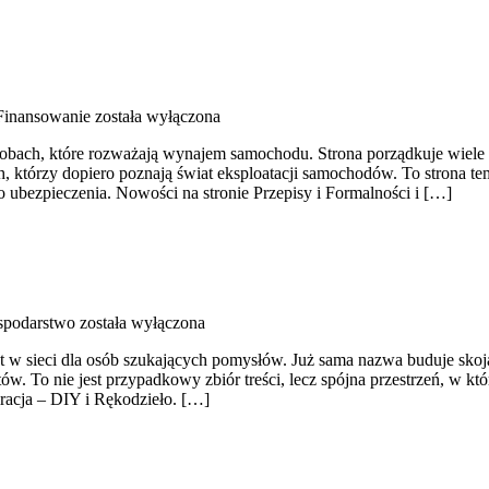
 Finansowanie
została wyłączona
osobach, które rozważają wynajem samochodu. Strona porządkuje wiel
, którzy dopiero poznają świat eksploatacji samochodów. To strona 
 ubezpieczenia. Nowości na stronie Przepisy i Formalności i […]
spodarstwo
została wyłączona
t w sieci dla osób szukających pomysłów. Już sama nazwa buduje skoj
w. To nie jest przypadkowy zbiór treści, lecz spójna przestrzeń, w kt
racja – DIY i Rękodzieło. […]