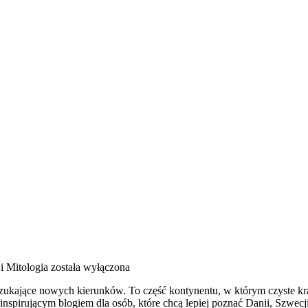
i Mitologia
została wyłączona
szukające nowych kierunków. To część kontynentu, w którym czyste k
nspirującym blogiem dla osób, które chcą lepiej poznać Danii, Szwecji