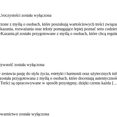
Uroczystości
została wyłączona
zone z myślą o osobach, które poszukują wartościowych treści związan
e kazania, rozważania oraz teksty pomagające lepiej poznać sens codz
zania.pl zostało przygotowane z myślą o osobach, które chcą regula
ktywność
została wyłączona
stawia pasję do stylu życia, estetyki i harmonii oraz użytecznych inf
ostała przygotowana z myślą o osobach, które doceniają autentycznośc
ni. Treści są opracowywane w sposób przystępny, dzięki czemu każda [
owarnictwo
została wyłączona