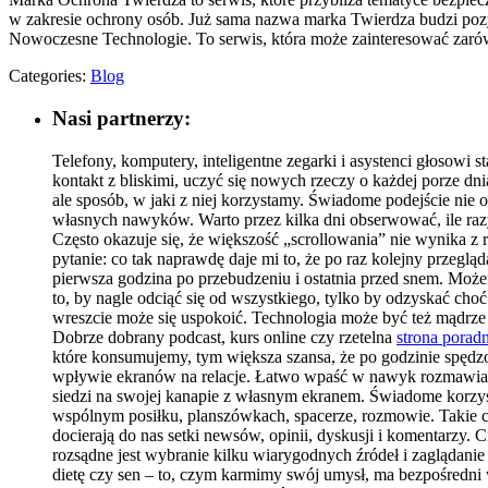
w zakresie ochrony osób. Już sama nazwa marka Twierdza budzi pozy
Nowoczesne Technologie. To serwis, która może zainteresować zarów
Categories:
Blog
Nasi partnerzy:
Telefony, komputery, inteligentne zegarki i asystenci głosowi 
kontakt z bliskimi, uczyć się nowych rzeczy o każdej porze dni
ale sposób, w jaki z niej korzystamy. Świadome podejście nie o
własnych nawyków. Warto przez kilka dni obserwować, ile razy
Często okazuje się, że większość „scrollowania” nie wynika z 
pytanie: co tak naprawdę daje mi to, że po raz kolejny przegl
pierwsza godzina po przebudzeniu i ostatnia przed snem. Może
to, by nagle odciąć się od wszystkiego, tylko by odzyskać cho
wreszcie może się uspokoić. Technologia może być też mądrze
Dobrze dobrany podcast, kurs online czy rzetelna
strona porad
które konsumujemy, tym większa szansa, że po godzinie spędzo
wpływie ekranów na relacje. Łatwo wpaść w nawyk rozmawiani
siedzi na swojej kanapie z własnym ekranem. Świadome korzys
wspólnym posiłku, planszówkach, spacerze, rozmowie. Takie ch
docierają do nas setki newsów, opinii, dyskusji i komentarzy.
rozsądne jest wybranie kilku wiarygodnych źródeł i zaglądanie 
dietę czy sen – to, czym karmimy swój umysł, ma bezpośredni w