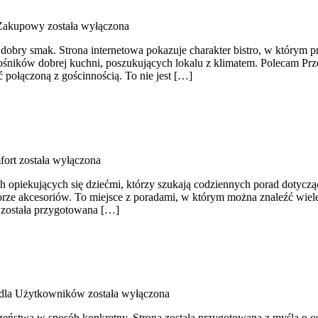
 Zakupowy
została wyłączona
h dobry smak. Strona internetowa pokazuje charakter bistro, w którym 
łośników dobrej kuchni, poszukujących lokalu z klimatem. Polecam Pr
ć połączoną z gościnnością. To nie jest […]
fort
została wyłączona
ch opiekujących się dziećmi, którzy szukają codziennych porad dotycz
borze akcesoriów. To miejsce z poradami, w którym można znaleźć wi
a została przygotowana […]
 dla Użytkowników
została wyłączona
zeństwa w sposób konkretny. Strona została przygotowana z myślą o oso