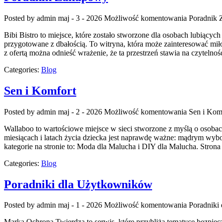
Posted by admin
maj - 3 - 2026
Możliwość komentowania
Poradnik
Bibi Bistro to miejsce, które zostało stworzone dla osobach lubiącyc
przygotowane z dbałością. To witryna, która może zainteresować mi
z ofertą można odnieść wrażenie, że ta przestrzeń stawia na czytelnoś
Categories:
Blog
Sen i Komfort
Posted by admin
maj - 2 - 2026
Możliwość komentowania
Sen i Kom
Wallaboo to wartościowe miejsce w sieci stworzone z myślą o osoba
miesiącach i latach życia dziecka jest naprawdę ważne: mądrym wy
kategorie na stronie to: Moda dla Malucha i DIY dla Malucha. Stron
Categories:
Blog
Poradniki dla Użytkowników
Posted by admin
maj - 1 - 2026
Możliwość komentowania
Poradniki
Marka Ochrona Twierdza to serwis, które przybliża tematyce bezpiec