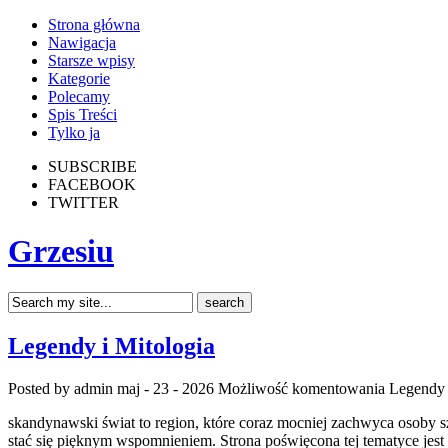
Strona główna
Nawigacja
Starsze wpisy
Kategorie
Polecamy
Spis Treści
Tylko ja
SUBSCRIBE
FACEBOOK
TWITTER
Grzesiu
Legendy i Mitologia
Posted by admin
maj - 23 - 2026
Możliwość komentowania
Legendy 
skandynawski świat to region, które coraz mocniej zachwyca osoby 
stać się pięknym wspomnieniem. Strona poświęcona tej tematyce jest i