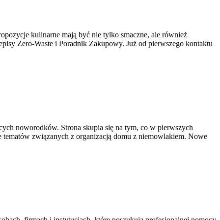
propozycje kulinarne mają być nie tylko smaczne, ale również
zepisy Zero-Waste i Poradnik Zakupowy. Już od pierwszego kontaktu
ących noworodków. Strona skupia się na tym, co w pierwszych
ele tematów związanych z organizacją domu z niemowlakiem. Nowe
bach, firmach i instytucjach, które poszukują profesjonalnej pomocy