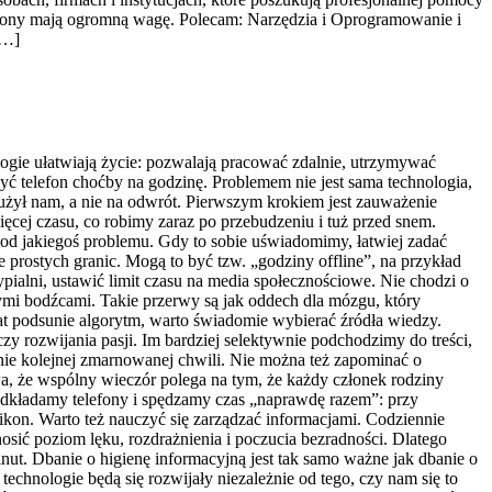
chrony mają ogromną wagę. Polecam: Narzędzia i Oprogramowanie i
[…]
nologie ułatwiają życie: pozwalają pracować zdalnie, utrzymywać
żyć telefon choćby na godzinę. Problemem nie jest sama technologia,
 służył nam, a nie na odwrót. Pierwszym krokiem jest zauważenie
cej czasu, co robimy zaraz po przebudzeniu i tuż przed snem.
i od jakiegoś problemu. Gdy to sobie uświadomimy, łatwiej zadać
 prostych granic. Mogą to być tzw. „godziny offline”, na przykład
ialni, ustawić limit czasu na media społecznościowe. Nie chodzi o
nymi bodźcami. Takie przerwy są jak oddech dla mózgu, który
t podsunie algorytm, warto świadomie wybierać źródła wiedzy.
czy rozwijania pasji. Im bardziej selektywnie podchodzimy do treści,
nie kolejnej zmarnowanej chwili. Nie można też zapominać o
, że wspólny wieczór polega na tym, że każdy członek rodziny
odkładamy telefony i spędzamy czas „naprawdę razem”: przy
ikon. Warto też nauczyć się zarządzać informacjami. Codziennie
osić poziom lęku, rozdrażnienia i poczucia bezradności. Dlatego
inut. Dbanie o higienę informacyjną jest tak samo ważne jak dbanie o
chnologie będą się rozwijały niezależnie od tego, czy nam się to