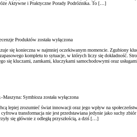
dróże Aktywne i Praktyczne Porady Podróżnika. To […]
Recenzje Produktów
została wyłączona
 okazuje się konieczna w najmniej oczekiwanym momencie. Zgubiony kl
apasowego kompletu to sytuacje, w których liczy się dokładność. Stro
cego się kluczami, zamkami, kluczykami samochodowymi oraz usługam
k–Maszyna: Symbioza
została wyłączona
hcą lepiej zrozumieć świat innowacji oraz jego wpływ na społeczeństwo
 cyfrowa transformacja nie jest przedstawiana jedynie jako suchy zbió
yły się głównie z odległą przyszłością, a dziś […]