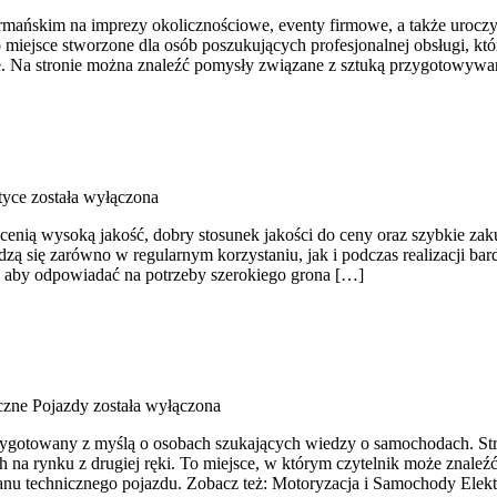
skim na imprezy okolicznościowe, eventy firmowe, a także uroczystoś
o miejsce stworzone dla osób poszukujących profesjonalnej obsługi, 
Na stronie można znaleźć pomysły związane z sztuką przygotowywani
tyce
została wyłączona
tóre cenią wysoką jakość, dobry stosunek jakości do ceny oraz szybkie 
 się zarówno w regularnym korzystaniu, jak i podczas realizacji bard
b, aby odpowiadać na potrzeby szerokiego grona […]
zne Pojazdy
została wyłączona
zygotowany z myślą o osobach szukających wiedzy o samochodach. Str
a rynku z drugiej ręki. To miejsce, w którym czytelnik może znaleźć
anu technicznego pojazdu. Zobacz też: Motoryzacja i Samochody Elek