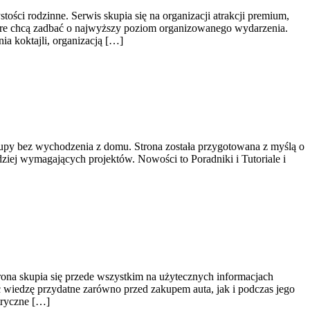
ci rodzinne. Serwis skupia się na organizacji atrakcji premium,
które chcą zadbać o najwyższy poziom organizowanego wydarzenia.
a koktajli, organizacją […]
zakupy bez wychodzenia z domu. Strona została przygotowana z myślą o
ziej wymagających projektów. Nowości to Poradniki i Tutoriale i
ona skupia się przede wszystkim na użytecznych informacjach
 wiedzę przydatne zarówno przed zakupem auta, jak i podczas jego
tryczne […]