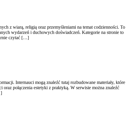
ych z wiarą, religią oraz przemyśleniami na temat codzienności. To
iennych wydarzeń i duchowych doświadczeń. Kategorie na stronie to
rnie czytać […]
ormacji. Internauci mogą znaleźć tutaj rozbudowane materiały, które
i oraz połączenia estetyki z praktyką. W serwisie można znaleźć
…]