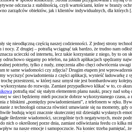
tywne odczucia z stabilnością, czyli wartościami, które w branży o
no zarządców obiektów, jak i klientów indywidualnych, dla których 
stały się nieodłączną częścią naszej codzienności. Z jednej strony tech
a i nocy. Z drugiej – potrafią wciągnąć tak bardzo, że trudno nam odło
znacza ucieczki od internetu, lecz takie korzystanie z niego, by to on
 odruchowo sięgamy po telefon, na jakich aplikacjach spędzamy najwię
realnej potrzeby, tylko z nudy, zmęczenia albo chęci odwrócenia uwag
ądam te same wiadomości czy zdjęcia? Drugim etapem jest wprowadzenie
my wyciszyć powiadomienia z części aplikacji, wynieść ładowarkę z syp
ć trochę przestrzeni, w której nasz umysł nie jest bombardowany kolej
 wykorzystana do rozwoju. Zamiast przypadkowo klikać w to, co akura
nikowa
potrafią stać się stałym elementem planu nauki, pracy nad sobą 
nej w sieci będziemy mieli poczucie dobrze wykorzystanego czasu, a 
a z bliskimi „pomiędzy powiadomieniami”, z telefonem w ręku. Bywa
tanie z technologii oznacza również umawianie się na momenty, gdy 
wile budują więzi znacznie skuteczniej niż dziesiątki wysłanych emot
 Ciągłe śledzenie wiadomości, szczególnie tych negatywnych, może podn
do nich o określonej porze dnia, zamiast odświeżania feedu co kilka m
pływ na nasze emocje i samopoczucie. Na koniec trzeba pamiętać, że te