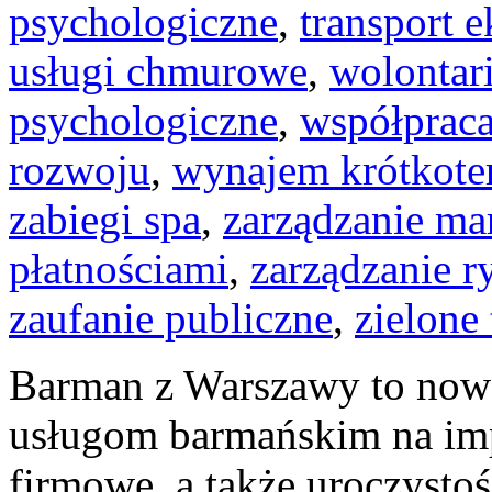
psychologiczne
,
transport 
usługi chmurowe
,
wolontar
psychologiczne
,
współprac
rozwoju
,
wynajem krótkot
zabiegi spa
,
zarządzanie ma
płatnościami
,
zarządzanie 
zaufanie publiczne
,
zielone
Barman z Warszawy to now
usługom barmańskim na imp
firmowe, a także uroczystoś