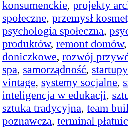
konsumenckie
,
projekty arc
społeczne
,
przemysł kosme
psychologia społeczna
,
psy
produktów
,
remont domów
doniczkowe
,
rozwój przyw
spa
,
samorządność
,
startup
vintage
,
systemy socjalne
,
s
inteligencja w edukacji
,
szt
sztuka tradycyjna
,
team bui
poznawcza
,
terminal płatni