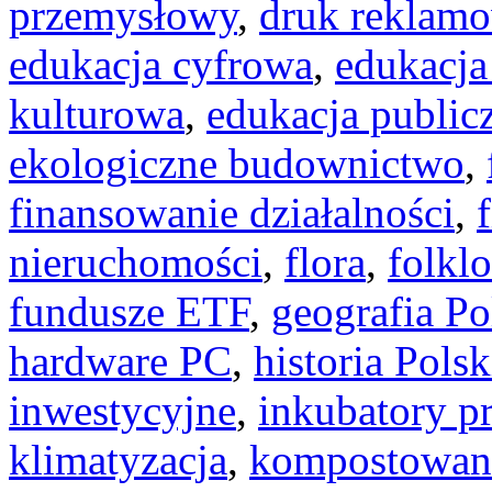
przemysłowy
,
druk reklam
edukacja cyfrowa
,
edukacj
kulturowa
,
edukacja public
ekologiczne budownictwo
,
finansowanie działalności
,
nieruchomości
,
flora
,
folklo
fundusze ETF
,
geografia Po
hardware PC
,
historia Polsk
inwestycyjne
,
inkubatory pr
klimatyzacja
,
kompostowan