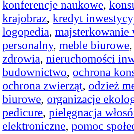
konferencje naukowe
,
konsu
krajobraz
,
kredyt inwestycy
logopedia
,
majsterkowanie
personalny
,
meble biurowe
zdrowia
,
nieruchomości inw
budownictwo
,
ochrona ko
ochrona zwierząt
,
odzież m
biurowe
,
organizacje ekolo
pedicure
,
pielęgnacja włos
elektroniczne
,
pomoc społe