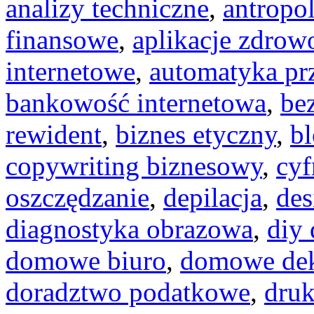
analizy techniczne
,
antropo
finansowe
,
aplikacje zdrow
internetowe
,
automatyka p
bankowość internetowa
,
be
rewident
,
biznes etyczny
,
b
copywriting biznesowy
,
cyf
oszczędzanie
,
depilacja
,
des
diagnostyka obrazowa
,
diy 
domowe biuro
,
domowe dek
doradztwo podatkowe
,
dru