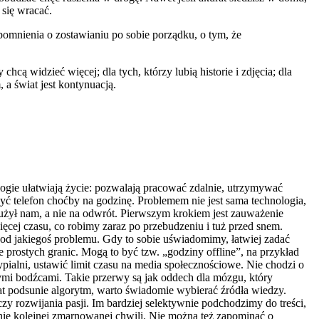
 się wracać.
ypomnienia o zostawianiu po sobie porządku, o tym, że
hcą widzieć więcej; dla tych, którzy lubią historie i zdjęcia; dla
 a świat jest kontynuacją.
nologie ułatwiają życie: pozwalają pracować zdalnie, utrzymywać
żyć telefon choćby na godzinę. Problemem nie jest sama technologia,
 służył nam, a nie na odwrót. Pierwszym krokiem jest zauważenie
cej czasu, co robimy zaraz po przebudzeniu i tuż przed snem.
i od jakiegoś problemu. Gdy to sobie uświadomimy, łatwiej zadać
 prostych granic. Mogą to być tzw. „godziny offline”, na przykład
ialni, ustawić limit czasu na media społecznościowe. Nie chodzi o
nymi bodźcami. Takie przerwy są jak oddech dla mózgu, który
t podsunie algorytm, warto świadomie wybierać źródła wiedzy.
czy rozwijania pasji. Im bardziej selektywnie podchodzimy do treści,
nie kolejnej zmarnowanej chwili. Nie można też zapominać o