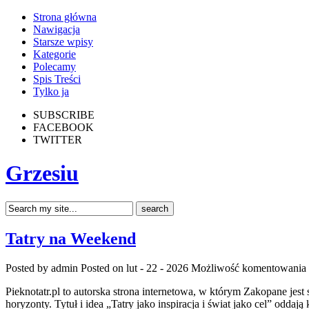
Strona główna
Nawigacja
Starsze wpisy
Kategorie
Polecamy
Spis Treści
Tylko ja
SUBSCRIBE
FACEBOOK
TWITTER
Grzesiu
Tatry na Weekend
Posted by admin
Posted on lut - 22 - 2026
Możliwość komentowania
Pieknotatr.pl to autorska strona internetowa, w którym Zakopane jes
horyzonty. Tytuł i idea „Tatry jako inspiracja i świat jako cel” oddają