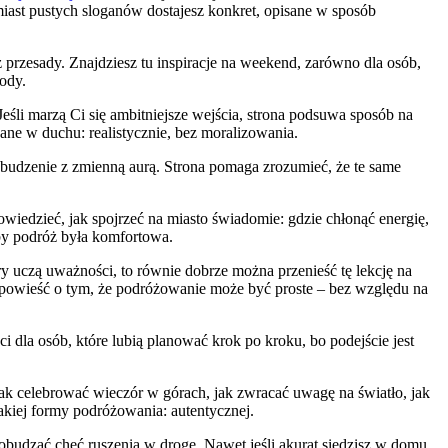
amiast pustych sloganów dostajesz konkret, opisane w sposób
z przesady. Znajdziesz tu inspiracje na weekend, zarówno dla osób,
ody.
Jeśli marzą Ci się ambitniejsze wejścia, strona podsuwa sposób na
ane w duchu: realistycznie, bez moralizowania.
zebudzenie z zmienną aurą. Strona pomaga zrozumieć, że te same
wiedzieć, jak spojrzeć na miasto świadomie: gdzie chłonąć energię,
 by podróż była komfortowa.
óry uczą uważności, to równie dobrze można przenieść tę lekcję na
 opowieść o tym, że podróżowanie może być proste – bez względu na
ci dla osób, które lubią planować krok po kroku, bo podejście jest
jak celebrować wieczór w górach, jak zwracać uwagę na światło, jak
akiej formy podróżowania: autentycznej.
obudzać chęć ruszenia w drogę. Nawet jeśli akurat siedzisz w domu,