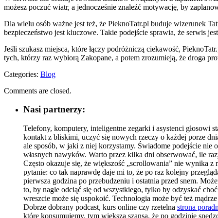
możesz poczuć wiatr, a jednocześnie znaleźć motywację, by zaplanow
Dla wielu osób ważne jest też, że PieknoTatr.pl buduje wizerunek Tat
bezpieczeństwo jest kluczowe. Takie podejście sprawia, że serwis jest
Jeśli szukasz miejsca, które łączy podróżniczą ciekawość, PieknoTatr.
tych, którzy raz wybiorą Zakopane, a potem zrozumieją, że droga pro
Categories:
Blog
Comments are closed.
Nasi partnerzy:
Telefony, komputery, inteligentne zegarki i asystenci głosowi 
kontakt z bliskimi, uczyć się nowych rzeczy o każdej porze dni
ale sposób, w jaki z niej korzystamy. Świadome podejście nie o
własnych nawyków. Warto przez kilka dni obserwować, ile razy
Często okazuje się, że większość „scrollowania” nie wynika z 
pytanie: co tak naprawdę daje mi to, że po raz kolejny przegl
pierwsza godzina po przebudzeniu i ostatnia przed snem. Może
to, by nagle odciąć się od wszystkiego, tylko by odzyskać cho
wreszcie może się uspokoić. Technologia może być też mądrze
Dobrze dobrany podcast, kurs online czy rzetelna
strona porad
które konsumujemy, tym większa szansa, że po godzinie spędzo