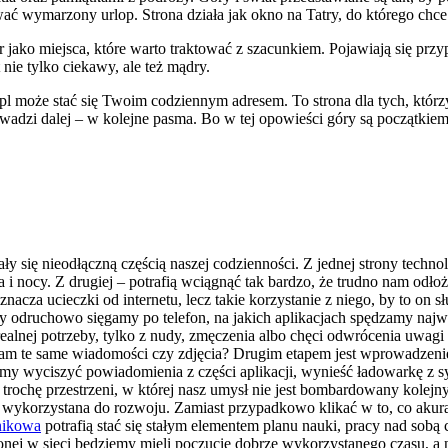
ać wymarzony urlop. Strona działa jak okno na Tatry, do którego chce
r jako miejsca, które warto traktować z szacunkiem. Pojawiają się prz
 nie tylko ciekawy, ale też mądry.
pl może stać się Twoim codziennym adresem. To strona dla tych, którzy c
wadzi dalej – w kolejne pasma. Bo w tej opowieści góry są początkiem,
stały się nieodłączną częścią naszej codzienności. Z jednej strony tech
a i nocy. Z drugiej – potrafią wciągnąć tak bardzo, że trudno nam odło
znacza ucieczki od internetu, lecz takie korzystanie z niego, by to on
 odruchowo sięgamy po telefon, na jakich aplikacjach spędzamy najwię
realnej potrzeby, tylko z nudy, zmęczenia albo chęci odwrócenia uwag
ądam te same wiadomości czy zdjęcia? Drugim etapem jest wprowadzenie
my wyciszyć powiadomienia z części aplikacji, wynieść ładowarkę z syp
ć trochę przestrzeni, w której nasz umysł nie jest bombardowany kolej
 wykorzystana do rozwoju. Zamiast przypadkowo klikać w to, co akura
nikowa
potrafią stać się stałym elementem planu nauki, pracy nad sobą 
nej w sieci będziemy mieli poczucie dobrze wykorzystanego czasu, a 