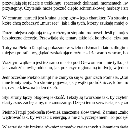
przewijają się relacje o trekkingu, spacerach dolinami, momentach „
przystępny. Czytelnik może poczuć ciepło schroniskowej herbaty i zr
W centrum narracji jest kraina u stóp gór – jego charakter. Na stron
które chcą zobaczyć „must see”, jak i dla tych, którzy szukają mnie
Dużo miejsca zajmują trasy o różnym stopniu trudności. Jeśli planuje
bezpieczne decyzje. Przewijają się tematy takie jak kondycja, ekwip
Tatry na PieknoTatr.pl są pokazane w wielu odsłonach: lato z długim
miejsca potrafią wyglądać zaskakująco różnie – i że warto wracać,
Ważnym wątkiem jest też samo miasto pod Giewontem – nie tylko jako 
jak znaleźć chwilę oddechu, jak połączyć regionalną tradycję w jeden
Jednocześnie PieknoTatr.pl nie zamyka się w granicach Podhala. „Cały
inne kontynenty. Na stronie pojawiają się wątki podróżnicze, które
to, czy jedziesz na jeden dzień.
Styl strony łączy blogową lekkość. Teksty są tworzone tak, by czyteln
elastyczne: zachęcamy, nie zmuszamy. Dzięki temu serwis staje się źró
PieknoTatr.pl podkreśla również znaczenie slow travel. Zamiast „zal
wędrować tak, by wracać z energią, a nie z wyczerpaniem. To podejś
W serwisie nie brakuje również tematów związanych z łapaniem światł