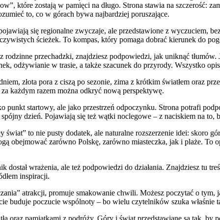
wow”, które zostają w pamięci na długo. Strona stawia na szczerość: z
ozumieć to, co w górach bywa najbardziej poruszające.
ie pojawiają się regionalne zwyczaje, ale przedstawione z wyczuciem, be
j oczywistych ścieżek. To kompas, który pomaga dobrać kierunek do pog
sz rodzinne przechadzki, znajdziesz podpowiedzi, jak uniknąć tłumów. 
unek, odżywianie w trasie, a także szacunek do przyrody. Wszystko opis
 dniem, złota pora z ciszą po sezonie, zima z krótkim światłem oraz pr
 bo za każdym razem można odkryć nową perspektywę.
punkt startowy, ale jako przestrzeń odpoczynku. Strona potrafi podpo
 spójny dzień. Pojawiają się też wątki noclegowe – z naciskiem na to,
 świat” to nie pusty dodatek, ale naturalne rozszerzenie idei: skoro g
 mogą obejmować zarówno Polskę, zarówno miasteczka, jak i plaże. To
ik dostał wrażenia, ale też podpowiedzi do działania. Znajdziesz tu treś
dłem inspiracji.
iczania” atrakcji, promuje smakowanie chwili. Możesz poczytać o tym, 
cie buduje poczucie wspólnoty – bo wielu czytelników szuka właśnie t
a oraz pamiątkami z podróży. Góry i świat przedstawiane są tak, by p